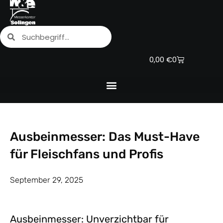
Zum
Inhalt
Suche
Suche
springen
Warenkorb
0,00
€
0
Ausbeinmesser: Das Must-Have
für Fleischfans und Profis
September 29, 2025
Ausbeinmesser: Unverzichtbar für