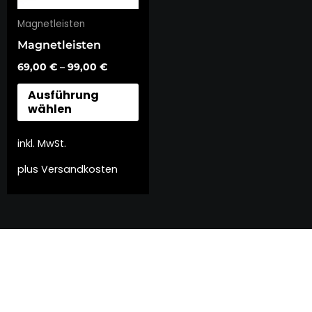
Die
Magnetleisten
Optionen
Magnetleisten
können
69,00
€
–
99,00
€
auf
der
Ausführung
wählen
Produktseite
gewählt
inkl. MwSt.
werden
plus
Versandkosten