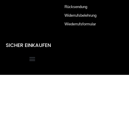
Rücksendung
Widerrufsbelehrung
Wiederrufsformular
SICHER EINKAUFEN
Alle Preise inkl. der gesetzlichen MwSt.
Die durchgestrichenen Preise entsprechen dem bisherigen
Preis in diesem Online-Shop.