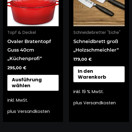
mehrere
Varianten
auf.
Die
Topf & Deckel
Schneidebretter "Eiche"
Optionen
Ovaler Bratentopf
Schneidbrett groß
können
Guss 40cm
„Holzschmeichler“
auf
„Küchenprofi“
179,00
€
der
295,00
€
Produktseite
In den
Warenkorb
gewählt
Ausführung
wählen
werden
inkl. 19 % MwSt.
inkl. MwSt.
plus
Versandkosten
plus
Versandkosten