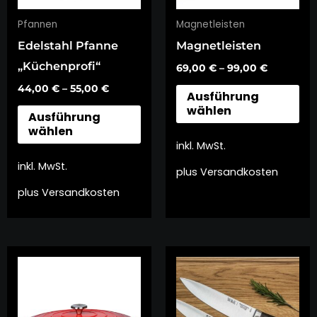
Die
Die
Pfannen
Magnetleisten
Optionen
Op
Edelstahl Pfanne
Magnetleisten
können
kö
„Küchenprofi“
69,00
€
–
99,00
€
auf
auf
44,00
€
–
55,00
€
der
de
Ausführung
wählen
Produktseite
Pro
Ausführung
wählen
gewählt
ge
inkl. MwSt.
werden
we
inkl. MwSt.
plus
Versandkosten
plus
Versandkosten
Dieses
Produkt
weist