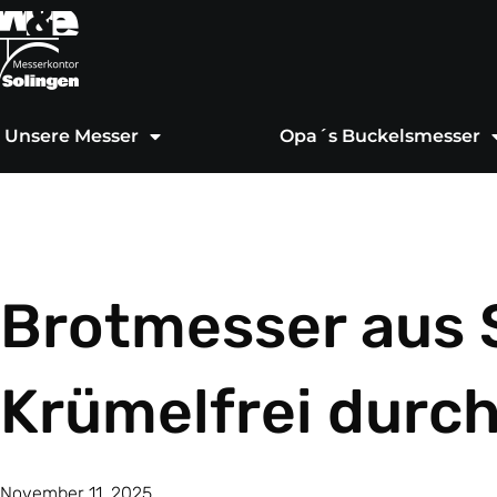
Zum
Inhalt
springen
Unsere Messer
Opa´s Buckelsmesser
Brotmesser aus 
Krümelfrei durch
November 11, 2025