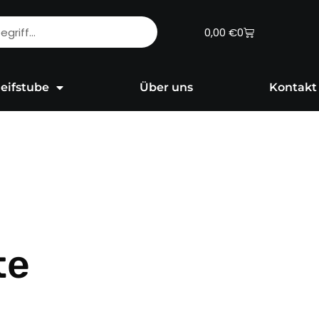
Warenkorb
0,00
€
0
eifstube
Über uns
Kontakt
te