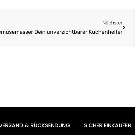
Näch
Nächster
emüsemesser Dein unverzichtbarer Küchenhelfer
VERSAND & RÜCKSENDUNG
SICHER EINKAUFEN