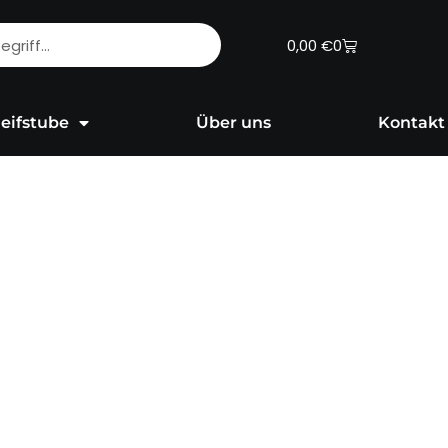
Warenkorb
0,00
€
0
eifstube
Über uns
Kontakt