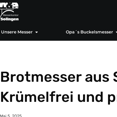
Zum
Inhalt
springen
Unsere Messer
Opa´s Buckelsmesser
Brotmesser aus 
Krümelfrei und p
Mai 5, 2025