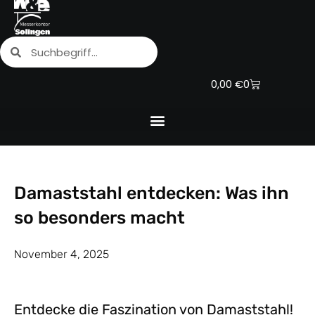
Zum
Inhalt
Suche
Suche
springen
Warenkorb
0,00
€
0
Damaststahl entdecken: Was ihn
so besonders macht
November 4, 2025
Entdecke die Faszination von Damaststahl!