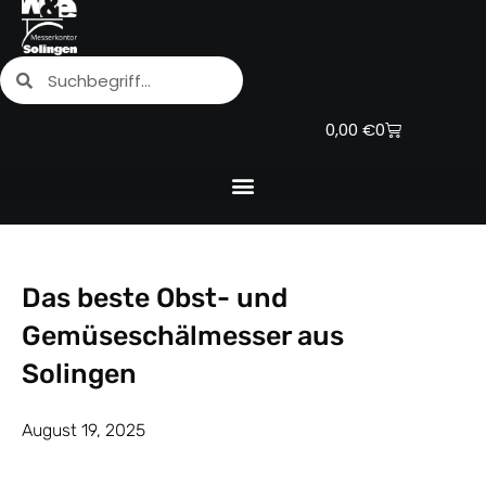
Zum
Inhalt
Suche
Suche
springen
Warenkorb
0,00
€
0
Das beste Obst- und
Gemüseschälmesser aus
Solingen
August 19, 2025