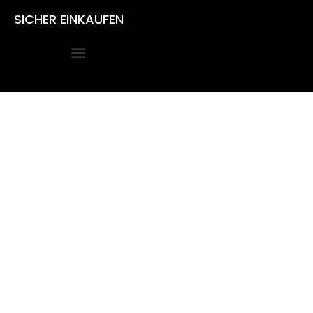
SICHER EINKAUFEN
Alle Preise inkl. der gesetzlichen MwSt.
Die durchgestrichenen Preise entsprechen dem bisherigen
Preis in diesem Online-Shop.