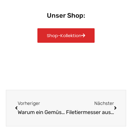
Unser Shop:
Shop-Kollektion
Zurück
Nächst
Vorheriger
Nächster
Warum ein Gemüsemesser in deiner Küche unverzichtbar ist
Filetiermesser aus Solingen: Präzision für Küche und Grill