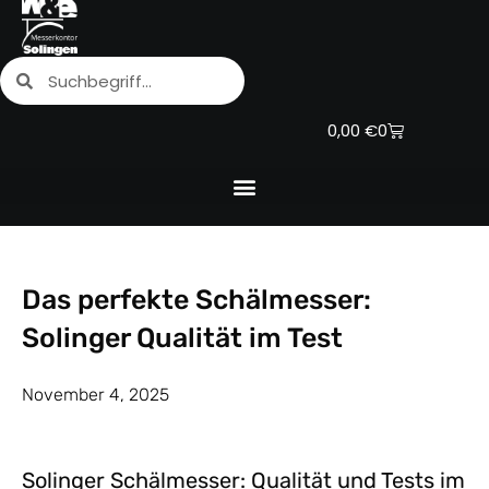
Zum
Inhalt
Suche
Suche
springen
Warenkorb
0,00
€
0
Das perfekte Schälmesser:
Solinger Qualität im Test
November 4, 2025
Solinger Schälmesser: Qualität und Tests im