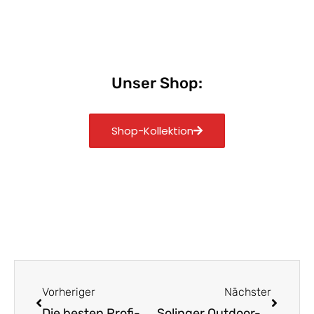
Unser Shop:
Shop-Kollektion
Zurück
Nächst
Vorheriger
Nächster
Die besten Profi-Messer für deine Küche: Darauf achten
Solinger Outdoor-Messer: Dein Begleiter für Abenteuer