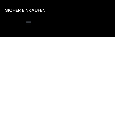
SICHER EINKAUFEN
Alle Preise inkl. der gesetzlichen MwSt.
Die durchgestrichenen Preise entsprechen dem bisherigen
Preis in diesem Online-Shop.