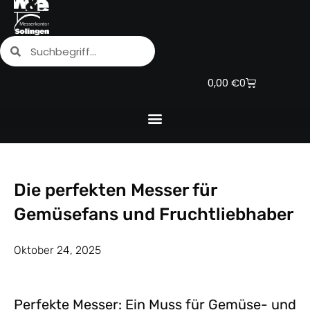
Zum
Inhalt
Suche
Suche
springen
Warenkorb
0,00
€
0
Die perfekten Messer für
Gemüsefans und Fruchtliebhaber
Oktober 24, 2025
Perfekte Messer: Ein Muss für Gemüse- und