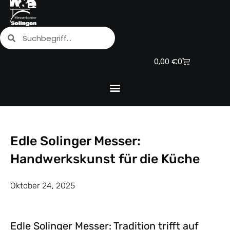
Zum
Inhalt
Suche
Suche
springen
Warenkorb
0,00
€
0
Edle Solinger Messer:
Handwerkskunst für die Küche
Oktober 24, 2025
Edle Solinger Messer: Tradition trifft auf