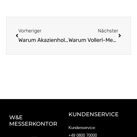
Zurück
Nächst
Vorheriger
Nächster
Warum Akazienholzgriffe die beste Wahl sind
Warum Vollerl-Messer einfach stabiler sind
KUNDENSERVICE
W&E
MESSERKONTOR
Kundenservice:
+49 0800 70000