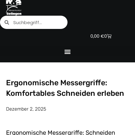
Zum
Inhalt
Suche
Suche
springen
Warenkorb
0,00
€
0
Ergonomische Messergriffe:
Komfortables Schneiden erleben
Dezember 2, 2025
Ergonomische Messergriffe: Schneiden