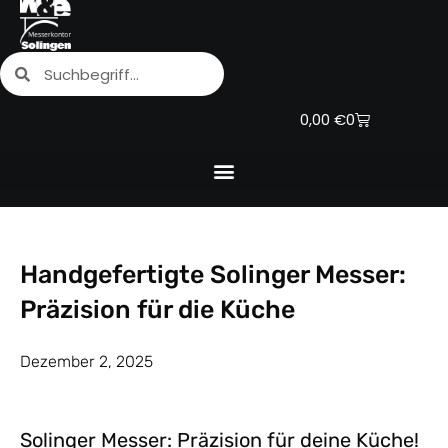
Zum
Inhalt
Suche
Suche
springen
Warenkorb
0,00
€
0
Handgefertigte Solinger Messer:
Präzision für die Küche
Dezember 2, 2025
Solinger Messer: Präzision für deine Küche!