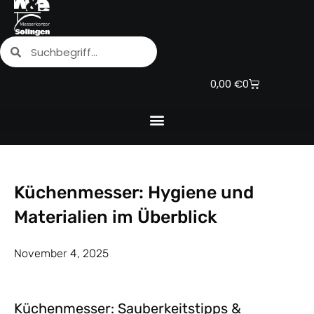
Zum
Inhalt
Suche
Suche
springen
Warenkorb
0,00
€
0
Küchenmesser: Hygiene und
Materialien im Überblick
November 4, 2025
Küchenmesser: Sauberkeitstipps &