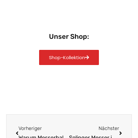
Unser Shop:
Shop-Kollektion
Zurück
Nächst
Vorheriger
Nächster
Warum Messerbalance und Ergonomie entscheidend sind
Solinger Messer im Alltag: Wichtige Infos und Tipps