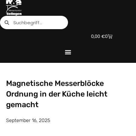
Zum
Inhalt
Suche
Suche
springen
Warenkorb
0,00
€
0
Magnetische Messerblöcke
Ordnung in der Küche leicht
gemacht
September 16, 2025