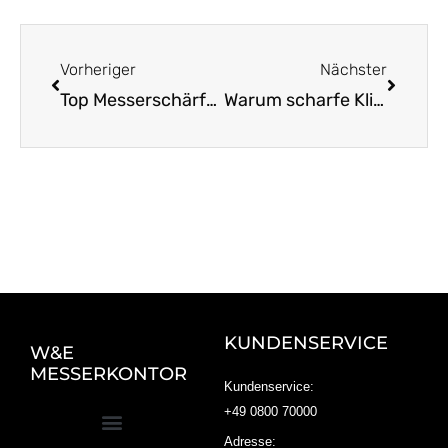
Zurück
Nächst
Vorheriger
Nächster
Top Messerschärfer für Deine Küchenmesser entdecken
Warum scharfe Klingen auf hochwertige Stähle setzen
KUNDENSERVICE
W&E
MESSERKONTOR
Kundenservice:
+49 0800 70000
Adresse: