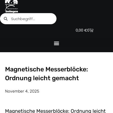
Zum
Inhalt
Suche
Suche
springen
Warenkorb
0,00
€
0
Magnetische Messerblöcke:
Ordnung leicht gemacht
November 4, 2025
Magnetische Messerblöcke: Ordnung leicht