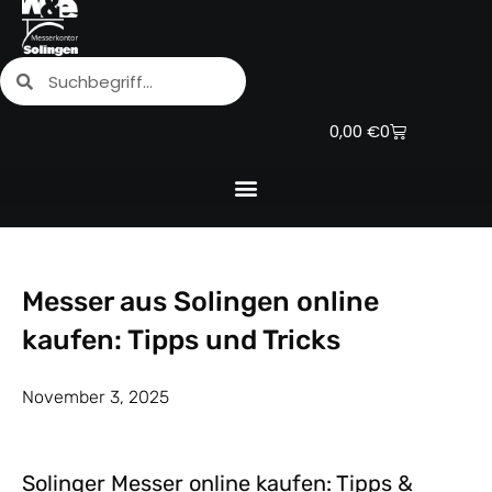
Zum
Inhalt
Suche
Suche
springen
Warenkorb
0,00
€
0
Messer aus Solingen online
kaufen: Tipps und Tricks
November 3, 2025
Solinger Messer online kaufen: Tipps &