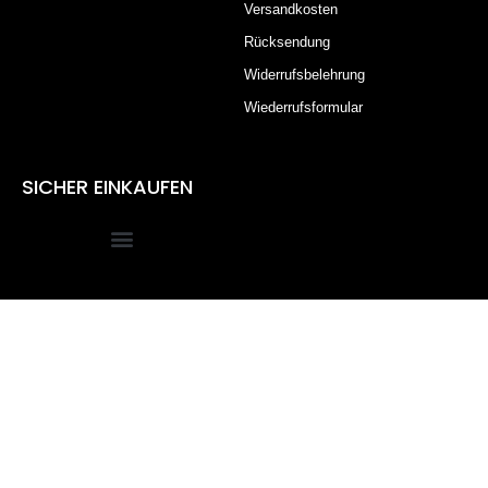
Versandkosten
Rücksendung
Widerrufsbelehrung
Wiederrufsformular
SICHER EINKAUFEN
Alle Preise inkl. der gesetzlichen MwSt.
Die durchgestrichenen Preise entsprechen dem bisherigen
Preis in diesem Online-Shop.