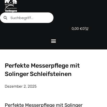
Zum
Inhalt
Suche
Suche
springen
Warenkorb
0,00
€
0
Perfekte Messerpflege mit
Solinger Schleifsteinen
Dezember 2, 2025
Perfekte Messerpflege mit Solinger