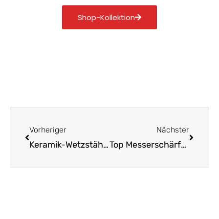
Shop-Kollektion
Zurück
Nächst
Vorheriger
Nächster
Keramik-Wetzstähle: So schärfen Sie stumpfe Messer!
Top Messerschärfer für Küchenmesser im Überblick