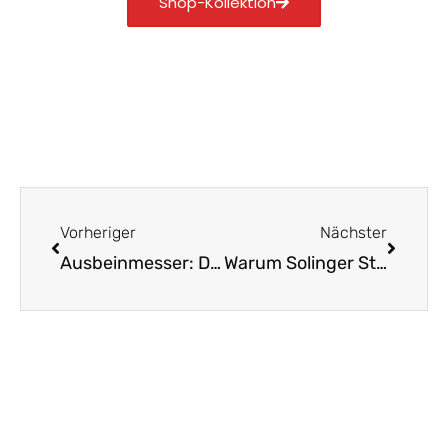
Shop-Kollektion
Zurück
Nächst
Vorheriger
Nächster
Ausbeinmesser: Der ideale Begleiter für Fleischfans
Warum Solinger Steakmesser dein Essen aufwerten