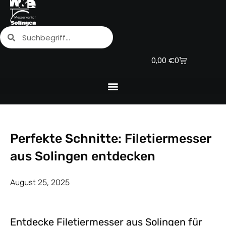
Zum
Inhalt
Suche
Suche
springen
Warenkorb
0,00
€
0
Perfekte Schnitte: Filetiermesser
aus Solingen entdecken
August 25, 2025
Entdecke Filetiermesser aus Solingen für