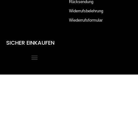
Rücksendung
Widerrufsbelehrung
Wiederrufsformular
SICHER EINKAUFEN
Alle Preise inkl. der gesetzlichen MwSt.
Die durchgestrichenen Preise entsprechen dem bisherigen
Preis in diesem Online-Shop.