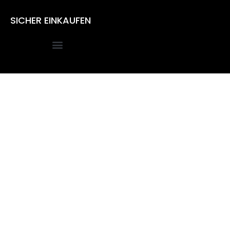
SICHER EINKAUFEN
Alle Preise inkl. der gesetzlichen MwSt.
Die durchgestrichenen Preise entsprechen dem bisherigen
Preis in diesem Online-Shop.