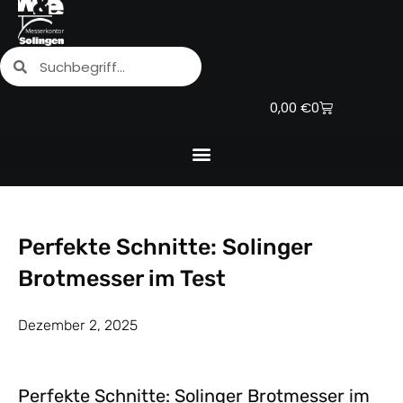
Zum
Inhalt
Suche
Suche
springen
Warenkorb
0,00
€
0
Perfekte Schnitte: Solinger
Brotmesser im Test
Dezember 2, 2025
Perfekte Schnitte: Solinger Brotmesser im