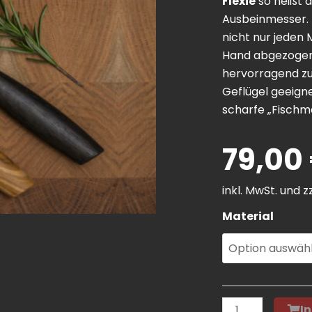
Flexie
so heißt 
Ausbeinmesser.
nicht nur jeden 
Hand abgezogenen
hervorragend zu
Geflügel geeigne
scharfe „Fischme
79,00
inkl. MwSt. und z
Schleifstein
Material
"Jack
the
Schlieper"
Menge
I