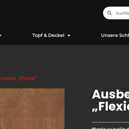
Suche
Suche
Topf & Deckel
Unsere Schl
esser „Flexie“
Ausb
„Flexi