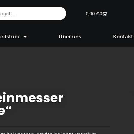
Warenkorb
0,00
€
0
eifstube
Über uns
Kontakt
einmesser
e“