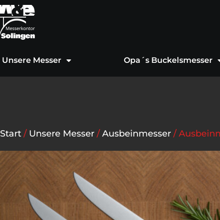
Zum
Inhalt
springen
Unsere Messer
Opa´s Buckelsmesser
Start
/
Unsere Messer
/
Ausbeinmesser
/ Ausbeinm