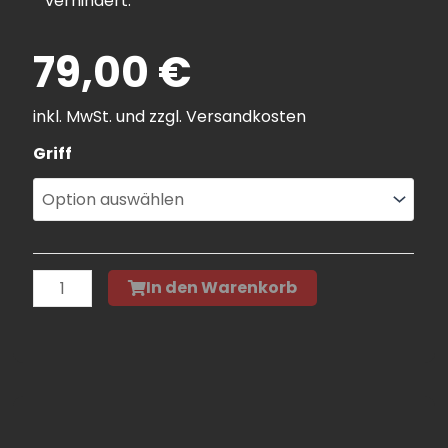
verhindert.
79,00
€
inkl. MwSt. und zzgl.
Versandkosten
Käsemesser
Griff
"Cheesy"
Menge
In den Warenkorb