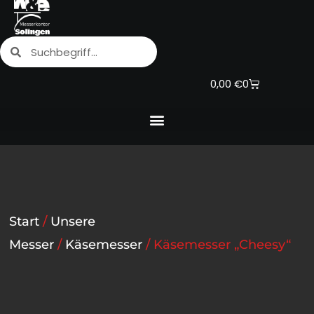
Zum
Inhalt
Suche
Suche
springen
Warenkorb
0,00
€
0
Start
/
Unsere
Messer
/
Käsemesser
/ Käsemesser „Cheesy“