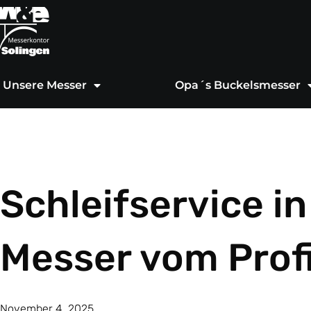
Zum
Inhalt
springen
Unsere Messer
Opa´s Buckelsmesser
Schleifservice i
Messer vom Prof
November 4, 2025