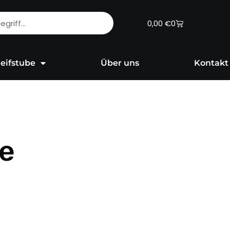
Warenkorb
0,00
€
0
eifstube
Über uns
Kontakt
fe