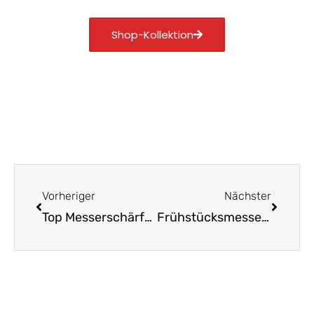
Shop-Kollektion
Zurück
Nächst
Vorheriger
Nächster
Top Messerschärfer für deine Küchenmesser im Überblick
Frühstücksmesser aus Solingen: Dein Morgenbegleiter