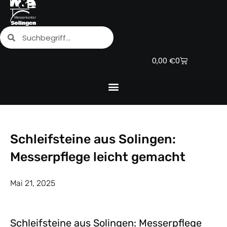
Zum
Inhalt
Suche
Suche
springen
Warenkorb
0,00
€
0
Schleifsteine aus Solingen:
Messerpflege leicht gemacht
Mai 21, 2025
Schleifsteine aus Solingen: Messerpflege