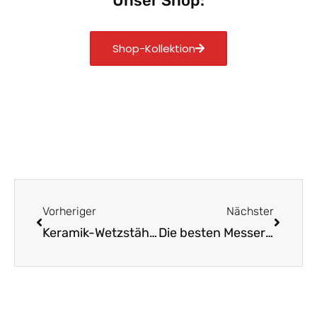
Unser Shop:
Shop-Kollektion
Zurück
Nächst
Vorheriger
Nächster
Keramik-Wetzstähle: So schärfen Sie stumpfe Messer!
Die besten Messerschärfer für deine Küchenmesser finden