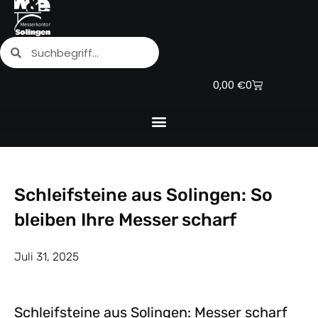
Zum
Inhalt
Suche
Suche
springen
Warenkorb
0,00
€
0
Schleifsteine aus Solingen: So
bleiben Ihre Messer scharf
Juli 31, 2025
Schleifsteine aus Solingen: Messer scharf