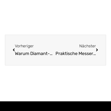
Zurück
Nächst
Vorheriger
Nächster
Warum Diamant-Wetzstähle unschlagbar gut sind
Praktische Messerblöcke aus Holz für Ihre Küche