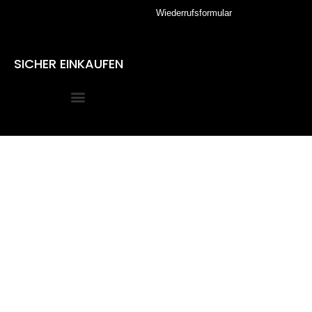
Wiederrufsformular
SICHER EINKAUFEN
Alle Preise inkl. der gesetzlichen MwSt.
Die durchgestrichenen Preise entsprechen dem bisherigen
Preis in diesem Online-Shop.