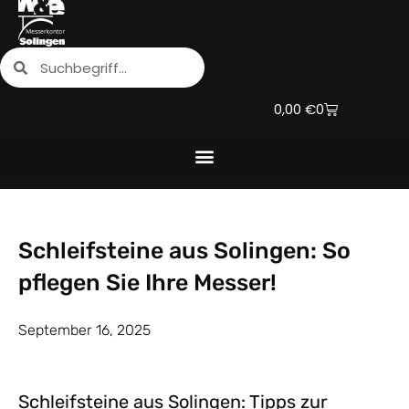
Zum
Inhalt
Suche
Suche
springen
Warenkorb
0,00
€
0
Schleifsteine aus Solingen: So
pflegen Sie Ihre Messer!
September 16, 2025
Schleifsteine aus Solingen: Tipps zur