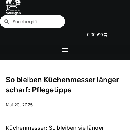
Zum
Inhalt
Suche
Suche
springen
Warenkorb
0,00
€
0
So bleiben Küchenmesser länger
scharf: Pflegetipps
Mai 20, 2025
Küchenmesser: So bleiben sie länger