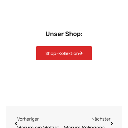
Unser Shop:
Shop-Kollektion
Zurück
Nächst
Vorheriger
Nächster
Warum ein Wetzstahl dein Messer in Topform hält
Warum Solingens Schleifstube Ihre Messer rettet