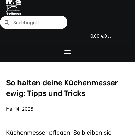
Zum
Inhalt
Suche
Suche
springen
Warenkorb
0,00
€
0
So halten deine Küchenmesser
ewig: Tipps und Tricks
Mai 14, 2025
Küchenmesser pflegen: So bleiben sie