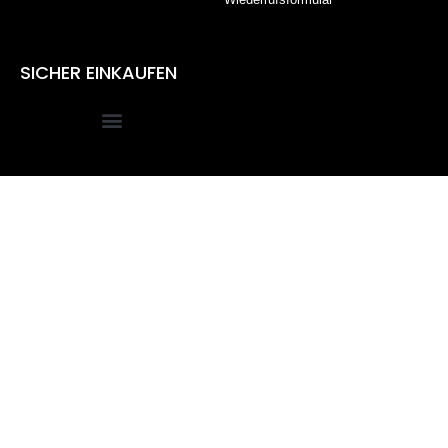
SICHER EINKAUFEN
Alle Preise inkl. der gesetzlichen MwSt.
Die durchgestrichenen Preise entsprechen dem bisherigen
Preis in diesem Online-Shop.