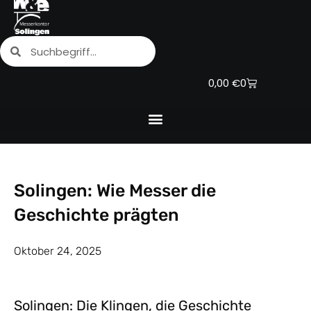
Zum
Inhalt
Suche
Suche
springen
Warenkorb
0,00
€
0
Solingen: Wie Messer die
Geschichte prägten
Oktober 24, 2025
Solingen: Die Klingen, die Geschichte