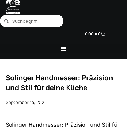
Zum
Inhalt
Suche
Suche
springen
Warenkorb
0,00
€
0
Solinger Handmesser: Präzision
und Stil für deine Küche
September 16, 2025
Solinger Handmesser: Präzision und Stil für