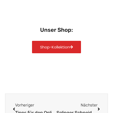
Unser Shop:
Shop-Kollektion
Zurück
Nächst
Vorheriger
Nächster
Tipps für den Onlinekauf von Solinger Messern
Solinger Schneidwaren: Deutsche Handwerkskunst erleben