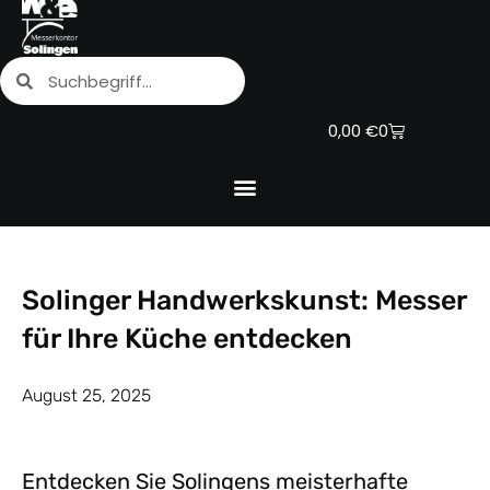
Zum
Inhalt
Suche
Suche
springen
Warenkorb
0,00
€
0
Solinger Handwerkskunst: Messer
für Ihre Küche entdecken
August 25, 2025
Entdecken Sie Solingens meisterhafte