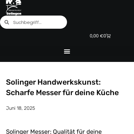
Zum
Inhalt
Suche
Suche
springen
Warenkorb
0,00
€
0
Solinger Handwerkskunst:
Scharfe Messer für deine Küche
Juni 18, 2025
Solinger Messer: Qualität für deine