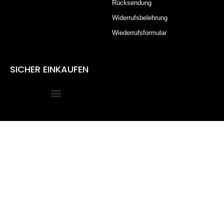
Rücksendung
Widerrufsbelehrung
Wiederrufsformular
SICHER EINKAUFEN
Alle Preise inkl. der gesetzlichen MwSt.
Die durchgestrichenen Preise entsprechen dem bisherigen
Preis in diesem Online-Shop.