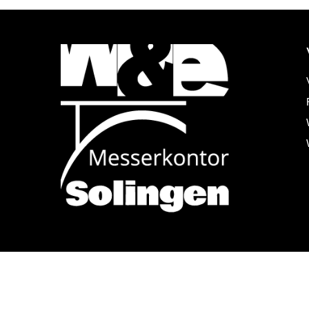
Alle Preise inkl. der gesetzlichen MwSt.
trichenen Preise entsprechen dem bisherigen Preis in diesem