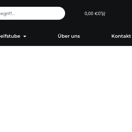
Warenkorb
0,00
€
0
eifstube
Über uns
Kontakt
e