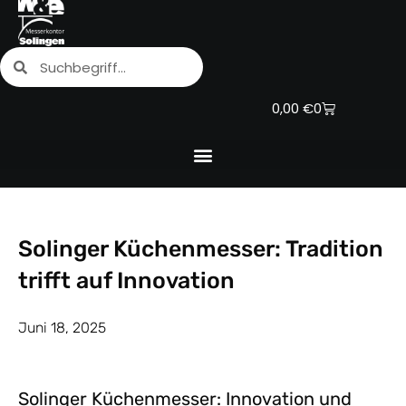
Zum
Inhalt
Suche
Suche
springen
Warenkorb
0,00
€
0
Solinger Küchenmesser: Tradition
trifft auf Innovation
Juni 18, 2025
Solinger Küchenmesser: Innovation und