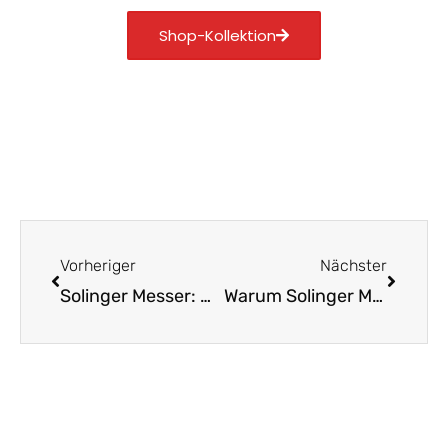
Shop-Kollektion
Zurück
Nächst
Vorheriger
Nächster
Solinger Messer: Warum Qualität nicht von gestern ist
Warum Solinger Messer die beste Wahl sind – Kaufberatung