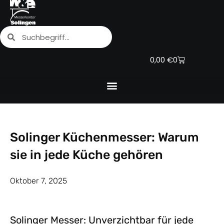
Zum
Inhalt
Suche
Suche
springen
Warenkorb
0,00
€
0
Solinger Küchenmesser: Warum
sie in jede Küche gehören
Oktober 7, 2025
Solinger Messer: Unverzichtbar für jede