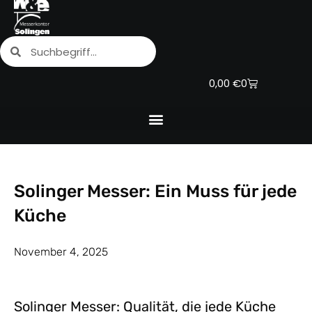
Zum
Inhalt
Suche
Suche
springen
Warenkorb
0,00
€
0
Solinger Messer: Ein Muss für jede
Küche
November 4, 2025
Solinger Messer: Qualität, die jede Küche