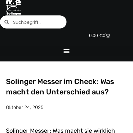
Zum
Inhalt
Suche
Suche
springen
Warenkorb
0,00
€
0
Solinger Messer im Check: Was
macht den Unterschied aus?
Oktober 24, 2025
Solinger Messer: Was macht sie wirklich