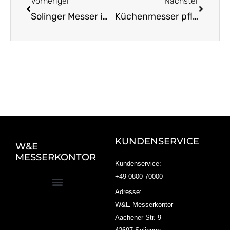
Vorheriger
Nächster
Solinger Messer im Test: Unsere Favoriten im Überblick
Küchenmesser pflegen: Tipps für ein langes Messerglück
KUNDENSERVICE
W&E
MESSERKONTOR
Kundenservice:
+49 0800 70000
Adresse:
W&E Messerkontor
Aachener Str. 9