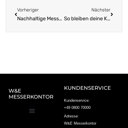
Zurück
Nächst
Vorheriger
Nächster
Nachhaltige Messer aus Solingen: Tradition trifft Zukunft
So bleiben deine Küchenmesser länger scharf und fit
KUNDENSERVICE
W&E
MESSERKONTOR
Kundenservice:
+49 0800 70000
Adresse:
W&E Messerkontor