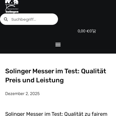
Zum
Inhalt
Suche
Suche
springen
Warenkorb
0,00
€
0
Solinger Messer im Test: Qualität
Preis und Leistung
Dezember 2, 2025
Solinger Messer im Test: Qualität zu fairem