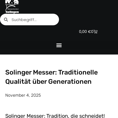
Zum
Inhalt
Suche
Suche
springen
Warenkorb
0,00
€
0
Solinger Messer: Traditionelle
Qualität über Generationen
November 4, 2025
Solinger Messer: Tradition, die schneidet!