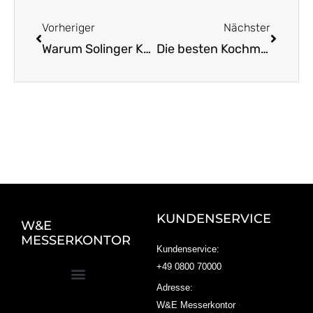
Zurück
Nächst
Vorheriger
Nächster
Warum Solinger Küchenmesser die erste Wahl sind
Die besten Kochmesser aus Solingen entdecken
KUNDENSERVICE
W&E
MESSERKONTOR
Kundenservice:
+49 0800 70000
Adresse:
W&E Messerkontor