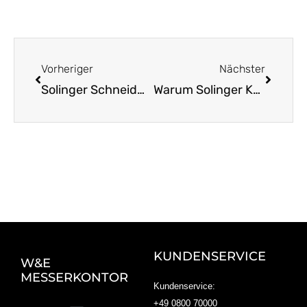
Zurück
Nächst
Vorheriger
Nächster
Solinger Schneidwaren: Meisterhafte deutsche Handwerkskunst
Warum Solinger Küchenmesser in jeder Küche glänzen
KUNDENSERVICE
W&E
MESSERKONTOR
Kundenservice:
+49 0800 70000