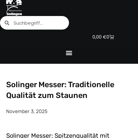
Zum
Inhalt
Suche
Suche
springen
Warenkorb
0,00
€
0
Solinger Messer: Traditionelle
Qualität zum Staunen
November 3, 2025
Solinger Messer: Spitzenqualität mit