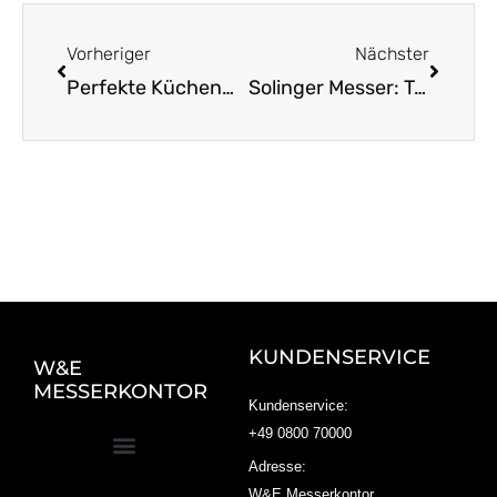
Zurück
Nächst
Vorheriger
Nächster
Perfekte Küchenmesser aus Solingen handgemacht entdecken
Solinger Messer: Traditionelle Qualität seit Generationen
KUNDENSERVICE
W&E
MESSERKONTOR
Kundenservice:
+49 0800 70000
Adresse:
W&E Messerkontor