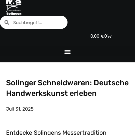
Zum
Inhalt
Suche
Suche
springen
Warenkorb
0,00
€
0
Solinger Schneidwaren: Deutsche
Handwerkskunst erleben
Juli 31, 2025
Entdecke Solingens Messertradition