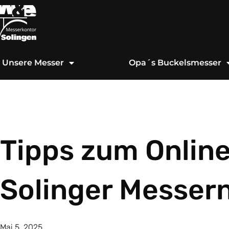
Zum
Inhalt
springen
Unsere Messer
Opa´s Buckelsmesser
Tipps zum Onlin
Solinger Messern
Mai 5, 2025