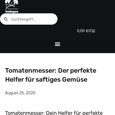
Zum
Inhalt
Suche
Suche
springen
Warenkorb
0,00
€
0
Tomatenmesser: Der perfekte
Helfer für saftiges Gemüse
August 25, 2025
Tomatenmesser: Dein Helfer für perfekte