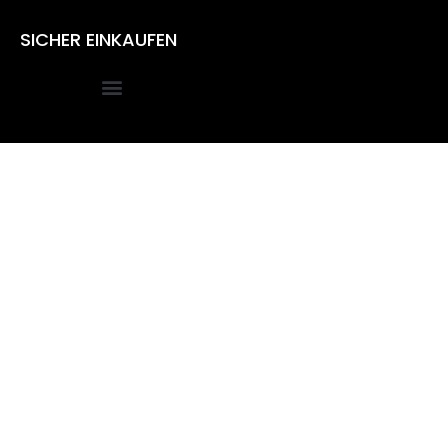
SICHER EINKAUFEN
Alle Preise inkl. der gesetzlichen MwSt.
Die durchgestrichenen Preise entsprechen dem bisherigen
Preis in diesem Online-Shop.