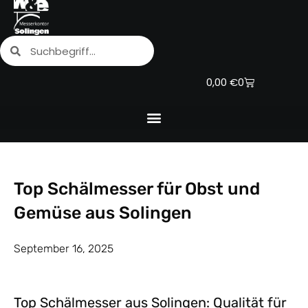
Zum
Inhalt
Suche
Suche
springen
Warenkorb
0,00
€
0
Top Schälmesser für Obst und
Gemüse aus Solingen
September 16, 2025
Top Schälmesser aus Solingen: Qualität für