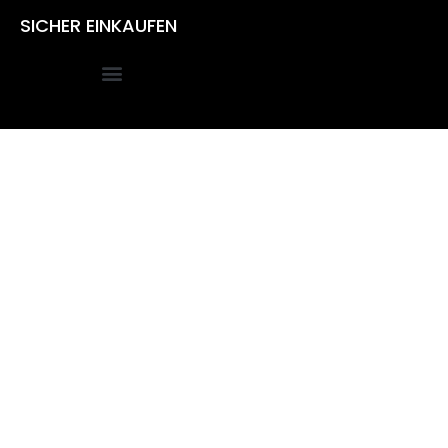
SICHER EINKAUFEN
Alle Preise inkl. der gesetzlichen MwSt.
Die durchgestrichenen Preise entsprechen dem bisherigen
Preis in diesem Online-Shop.