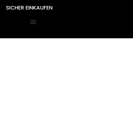
SICHER EINKAUFEN
Alle Preise inkl. der gesetzlichen MwSt.
Die durchgestrichenen Preise entsprechen dem bisherigen
Preis in diesem Online-Shop.