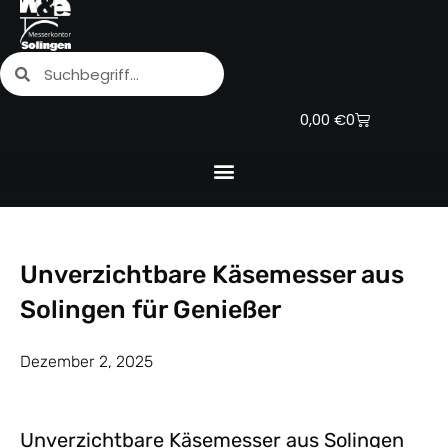
Zum
Inhalt
Suche
Suche
springen
Warenkorb
0,00
€
0
Unverzichtbare Käsemesser aus
Solingen für Genießer
Dezember 2, 2025
Unverzichtbare Käsemesser aus Solingen