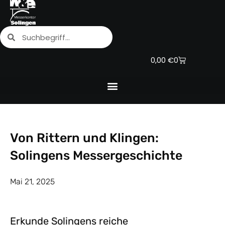
Zum
Inhalt
Suche
Suche
springen
Warenkorb
0,00
€
0
Von Rittern und Klingen:
Solingens Messergeschichte
Mai 21, 2025
Erkunde Solingens reiche