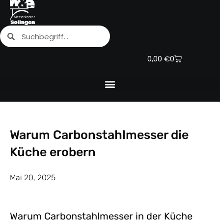
Zum
Inhalt
Suche
Suche
springen
Warenkorb
0,00
€
0
Warum Carbonstahlmesser die
Küche erobern
Mai 20, 2025
Warum Carbonstahlmesser in der Küche