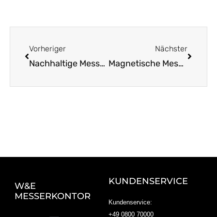
Zurück
Nächst
Vorheriger
Nächster
Nachhaltige Messergriffe aus Olivenholz entdecken
Magnetische Messerblöcke für mehr Ordnung in der Küche
KUNDENSERVICE
W&E
MESSERKONTOR
Kundenservice:
+49 0800 70000