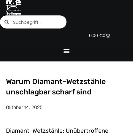
Zum
Inhalt
Suche
Suche
springen
Warenkorb
0,00
€
0
Warum Diamant-Wetzstähle
unschlagbar scharf sind
Oktober 14, 2025
Diamant-Wetzstähle: Unübertroffene