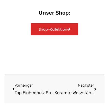
Unser Shop:
Shop-Kollektion
Zurück
Nächst
Vorheriger
Nächster
Top Eichenholz Schneidebretter Nachhaltig und Robust
Keramik-Wetzstähle: Mach stumpfe Messer wieder scharf!