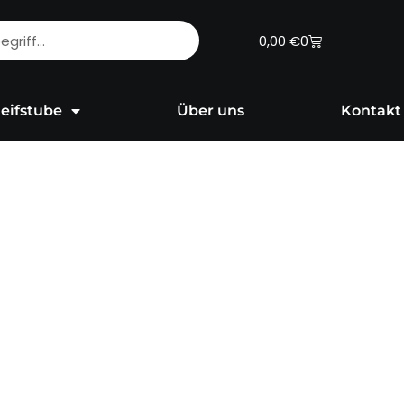
Warenkorb
0,00
€
0
eifstube
Über uns
Kontakt