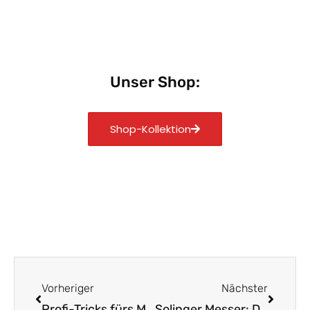
Unser Shop:
Shop-Kollektion
Zurück
Nächst
Vorheriger
Nächster
Profi-Tricks fürs Messerschärfen leicht gemacht
Solinger Messer: Dein langlebiger Küchenbegleiter