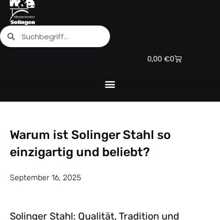
Zum
Inhalt
Suche
Suche
springen
Warenkorb
0,00
€
0
Warum ist Solinger Stahl so
einzigartig und beliebt?
September 16, 2025
Solinger Stahl: Qualität, Tradition und